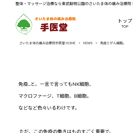
整体・マッサージ治療なら東武動物公園のさいたま体の痛み治療院 
トップ
TOP
さいたま体の痛み治療院手医堂 HOME
>
NEWS
>
免疫とがん細胞。
免疫...と、一言で言ってもNK細胞、
マクロファージ、T細胞、B細胞。
などなど色々いるわけです。
ただ、この免疫の働きはものすごく重要で、